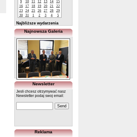
9
10
11
12
13
14
15
16
17
18
19
20
21
22
23
24
25
26
27
28
29
30
31
1
2
3
4
5
Najbliższe wydarzenia
Najnowsza Galeria
Newsletter
Jesli chcesz otrzymywać nasz
Newsletter podaj swoj email:
Reklama