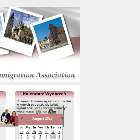
Kalendarz Wydarzeń
Różowym kolorem są zaznaczone dni
w których odbędzie się jakieś
wydarzenie, jeżeli chcesz zobaczyć
więcej naciśnij na ten dzień
<
August 2026
>
Su
Mo
Tu
We
Th
Fr
Sa
26
27
28
29
30
31
1
2
3
4
5
6
7
8