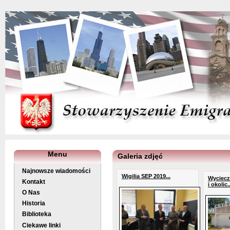
Menu
Galeria zdjęć
Najnowsze wiadomości
Wigilia SEP 2019...
Wyciecz
Kontakt
i okolic..
O Nas
Historia
Biblioteka
Ciekawe linki