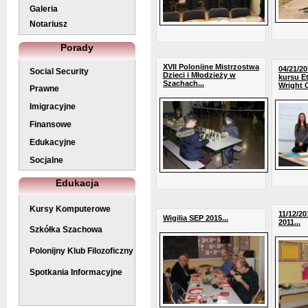
Galeria
Notariusz
Porady
XVII Polonijne Mistrzostwa
04/21/2
Social Security
Dzieci i Młodzieży w
kursu E
Szachach...
Wright C
Prawne
Imigracyjne
Finansowe
Edukacyjne
Socjalne
Edukacja
Kursy Komputerowe
11/12/20
Wigilia SEP 2015...
2011...
Szkółka Szachowa
Polonijny Klub Filozoficzny
Spotkania Informacyjne