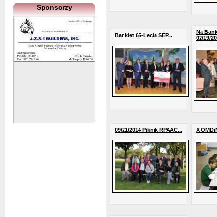
Sponsorzy
Na Bank
Bankiet 65-Lecia SEP...
02/19/20
09/21/2014 Piknik RPAAC...
X OMDi