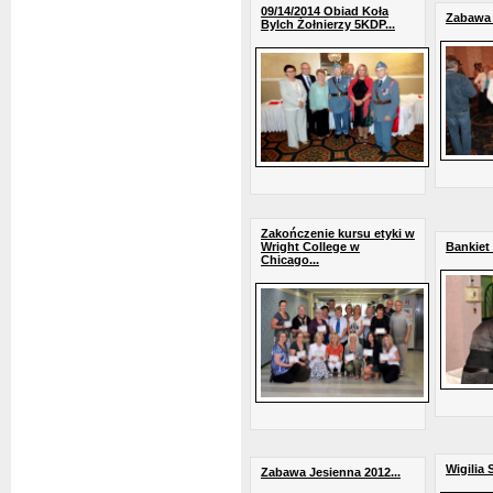
09/14/2014 Obiad Koła
Zabawa 
Bylch Żołnierzy 5KDP...
Zakończenie kursu etyki w
Wright College w
Bankiet 
Chicago...
Wigilia 
Zabawa Jesienna 2012...